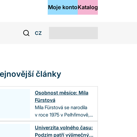
Moje konto
Katalog
CZ
ejnovější články
Osobnost měsíce: Míla
Fürstová
Míla Fürstová se narodila
v roce 1975 v Pelhřimově,
vyrůstala však v Hradci
Univerzita volného času:
Králové. Kreslení ji bavilo už
Podzim patří výjimečným
od dětství. V Hradci