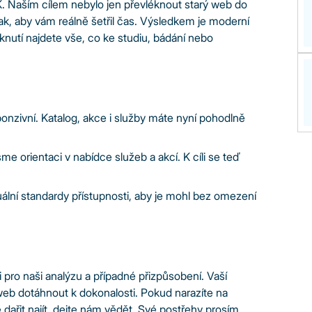
K. Naším cílem nebylo jen převléknout starý web do
tak, aby vám reálně šetřil čas. Výsledkem je moderní
iknutí najdete vše, co ke studiu, bádání nebo
onzivní. Katalog, akce i služby máte nyní pohodlně
sme orientaci v nabídce služeb a akcí. K cíli se teď
uální standardy přístupnosti, aby je mohl bez omezení
i pro naši analýzu a případné přizpůsobení. Vaší
eb dotáhnout k dokonalosti. Pokud narazíte na
řit najít, dejte nám vědět. Své postřehy prosím