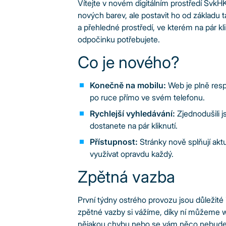
Vítejte v novém digitálním prostředí SvkH
nových barev, ale postavit ho od základu 
a přehledné prostředí, ve kterém na pár kl
odpočinku potřebujete.
Co je nového?
Konečně na mobilu:
Web je plně resp
po ruce přímo ve svém telefonu.
Rychlejší vyhledávání:
Zjednodušili j
dostanete na pár kliknutí.
Přístupnost:
Stránky nově splňují akt
využívat opravdu každý.
Zpětná vazba
První týdny ostrého provozu jsou důležité 
zpětné vazby si vážíme, díky ní můžeme w
nějakou chybu nebo se vám něco nebude da