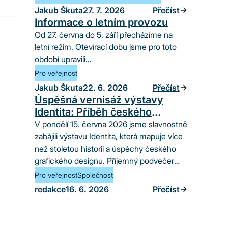
Jakub Škuta
27. 7. 2026
Přečíst
Informace o letním provozu
Od 27. června do 5. září přecházíme na
letní režim. Otevírací dobu jsme pro toto
období upravili…
Pro veřejnost
Jakub Škuta
22. 6. 2026
Přečíst
Úspěšná vernisáž výstavy
Identita: Příběh českého
grafického designu ožil
V pondělí 15. června 2026 jsme slavnostně
v galerii SvkHK
zahájili výstavu Identita, která mapuje více
než stoletou historii a úspěchy českého
grafického designu. Příjemný podvečer
přilákal řadu…
Pro veřejnost
Společnost
redakce
16. 6. 2026
Přečíst