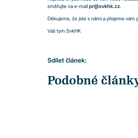
směřujte na e-mail
pr@svkhk.cz
.
Děkujeme, že jste s námi a přejeme vám 
Váš tým SvkHK
Sdílet článek:
Podobné článk