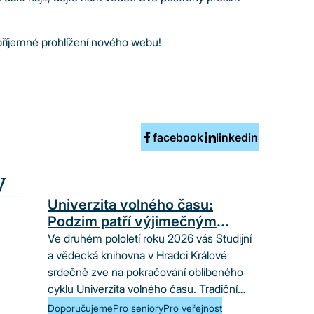
příjemné prohlížení nového webu!
facebook
linkedin
y
Univerzita volného času:
Podzim patří výjimečným
ženám
Ve druhém pololetí roku 2026 vás Studijní
a vědecká knihovna v Hradci Králové
srdečně zve na pokračování oblíbeného
cyklu Univerzita volného času. Tradiční
série přednášek…
Doporučujeme
Pro seniory
Pro veřejnost