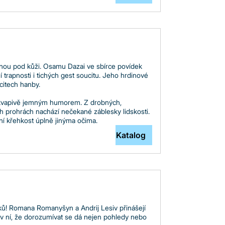
anou pod kůži. Osamu Dazai ve sbírce povídek
 trapnosti i tichých gest soucitu. Jeho hrdinové
ocitech hanby.
překvapivě jemným humorem. Z drobných,
h prohrách nachází nečekané záblesky lidskosti.
tní křehkost úplně jinýma očima.
Katalog
yků! Romana Romanyšyn a Andrij Lesiv přinášejí
 v ní, že dorozumívat se dá nejen pohledy nebo