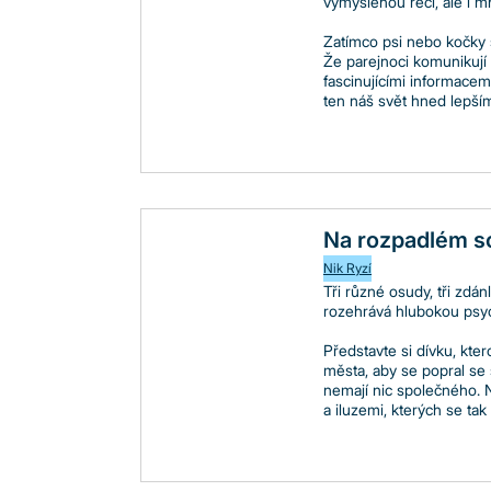
vymyšlenou řečí, ale i 
Zatímco psi nebo kočky sp
Že parejnoci komunikují 
fascinujícími informacem
ten náš svět hned lepší
Na rozpadlém sc
Nik Ryzí
Tři různé osudy, tři zdá
rozehrává hlubokou psych
Představte si dívku, kte
města, aby se popral se 
nemají nic společného. 
a iluzemi, kterých se tak