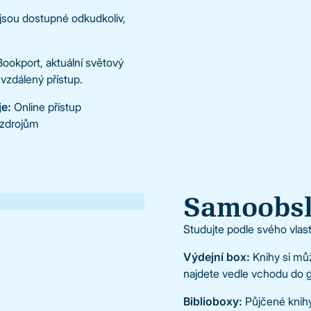
 jsou dostupné odkudkoliv,
 Bookport, aktuální světový
vzdálený přístup.
je:
Online přístup
 zdrojům
Samoobsl
Studujte podle svého vlas
Výdejní box:
Knihy si můž
najdete vedle vchodu do g
Biblioboxy:
Půjčené knih