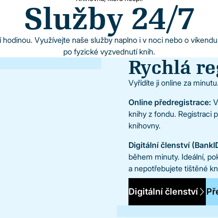
Služby 24/7
 hodinou. Využívejte naše služby naplno i v noci nebo o víkendu –
po fyzické vyzvednutí knih.
Rychlá re
Vyřídíte ji online za minutu
Online předregistrace:
Vy
knihy z fondu. Registraci 
knihovny.
Digitální členství (BankI
během minuty. Ideální, po
a nepotřebujete tištěné kn
Digitální členství
Př