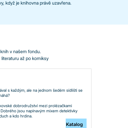
, když je knihovna právě uzavřena.
 knih v našem fondu.
 literaturu až po komiksy
val s každým, ale na jednom šedém sídlišti se
omáhá?
lukovské dobrodružství mezi prolézačkami
Dobrého jsou napínavým mixem detektivky
duch a kdo hrdina.
Katalog