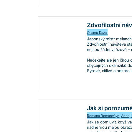
Zdvořilostní náv
Osamu Dazai
Japonský mistr melancho
Zdvořilostní návštěva st
nejsou žádní vítězové – 
Nečekejte ale jen čirou
obyčejných okamžiků dok
Syrové, citlivé a odzbro
Jak si porozumě
Romana Romanyšyn
,
Andrij
Jak se domluvit, když vá
nádhernou malou obrazov