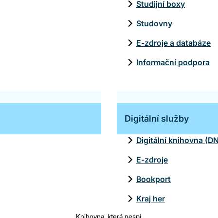
Studijní boxy
Studovny
E-zdroje a databáze
Informační podpora
Digitální služby
Digitální knihovna (D
E-zdroje
Bookport
Kraj her
Knihovna, která nespí.