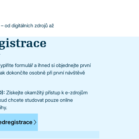
 od digitálních zdrojů až
gistrace
.
plňte formulář a ihned si objednejte první
pak dokončíte osobně při první návštěvě
D):
Získejte okamžitý přístup k e-zdrojům
kud chcete studovat pouze online
ihy.
edregistrace