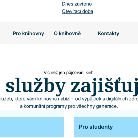
Dnes zavřeno
Otevírací doba
Pro knihovny
O knihovně
Kontakty
Víc než jen půjčování knih.
 služby zajišť
užeb, které vám knihovna nabízí – od výpůjček a digitálních zdr
a komunitní programy pro všechny generace.
Pro studenty