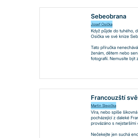
Sebeobrana
Josef Osička
Když půjde do tuhého, do
Osička ve své knize Sebe
Tato příručka nenechává 
ženám, dětem nebo senio
fotografií. Nemusíte být 
Francouzští svě
Martin Slepička
Víra, nebo spíše šikovná
pocházející z daleké Fra
provázáno s nejstaršími 
Nečekejte jen suchá ency