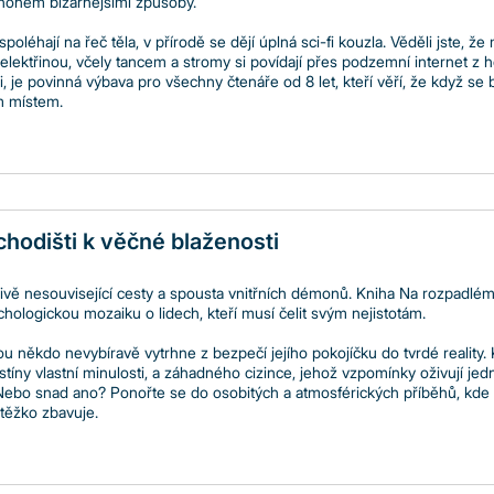
mnohem bizarnějšími způsoby.
oléhají na řeč těla, v přírodě se dějí úplná sci-fi kouzla. Věděli jste, že
elektřinou, včely tancem a stromy si povídají přes podzemní internet z 
i, je povinná výbava pro všechny čtenáře od 8 let, kteří věří, že když 
m místem.
hodišti k věčné blaženosti
nlivě nesouvisející cesty a spousta vnitřních démonů. Kniha Na rozpadlé
ologickou mozaiku o lidech, kteří musí čelit svým nejistotám.
rou někdo nevybíravě vytrhne z bezpečí jejího pokojíčku do tvrdé realit
stíny vlastní minulosti, a záhadného cizince, jehož vzpomínky oživují jed
Nebo snad ano? Ponořte se do osobitých a atmosférických příběhů, kde hl
 těžko zbavuje.