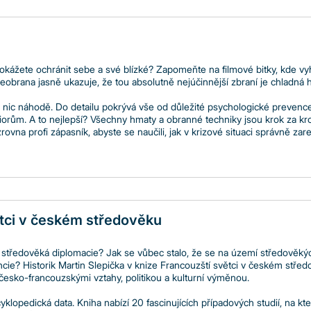
kážete ochránit sebe a své blízké? Zapomeňte na filmové bitky, kde vyh
obrana jasně ukazuje, že tou absolutně nejúčinnější zbraní je chladná h
nic náhodě. Do detailu pokrývá vše od důležité psychologické prevence 
rům. A to nejlepší? Všechny hmaty a obranné techniky jsou krok za k
zrovna profi zápasník, abyste se naučili, jak v krizové situaci správně z
tci v českém středověku
 středověká diplomacie? Jak se vůbec stalo, že se na území středověkýc
ncie? Historik Martin Slepička v knize Francouzští světci v českém stře
česko-francouzskými vztahy, politikou a kulturní výměnou.
klopedická data. Kniha nabízí 20 fascinujících případových studií, na kt