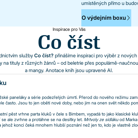
umístěných přímo u budovy
O výdejním boxu
Inspirace pro Vás
Co číst
dnictvím služby
Co číst?
přinášíme inspiraci pro výběr z nových
y na tituly z různých žánrů – od beletrie přes populárně-naučnou
a mangy. Anotace knih jsou upravené AI.
áku
žské paneláky a série podezřelých úmrtí. Přerod do nového režimu zamá
ele často. Jsou to jen oběti nové doby, nebo jim na onen svět někdo p
astní pěst vrhne parta kluků v čele s Bimbem, vypadá to jako klasické k
 se ale zvrhne a protáhne se na desítky let.
Mrtvoly ze sídláku
od Marka 
a jehož konci čeká mnohem hlubší poznání než jen to, kdo je vlastně zlo