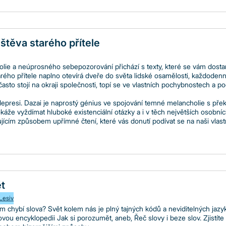
štěva starého přítele
lie a neúprosného sebepozorování přichází s texty, které se vám dost
arého přítele naplno otevírá dveře do světa lidské osamělosti, každodenní
často stojí na okraji společnosti, topí se ve vlastních pochybnostech a p
 depresi. Dazai je naprostý génius ve spojování temné melancholie s 
áže vyždímat hluboké existenciální otázky a i v těch největších osobníc
jujícím způsobem upřímné čtení, které vás donutí podívat se na naši vlas
t
 Lesiv
m chybí slova? Svět kolem nás je plný tajných kódů a neviditelných jaz
ou encyklopedii Jak si porozumět, aneb, Řeč slovy i beze slov. Zjistíte