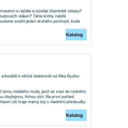
 mravenci a rajčata si posílají chemické vzkazy?
houbových vláken? Tahle kniha, nabitá
se budeme snažit jeden druhého pochopit, bude
Katalog
m schodišti k věčné blaženosti od Nika Ryzího
y. K tomu mladého muže, jenž se vrací do rodného
nu obyčejnou, tichou ulici. Na první pohled
avní roli hraje marný boj s vlastními předsudky
Katalog