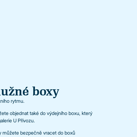
užné boxy
tního rytmu.
ete objednat také do výdejního boxu, který
alerie U Přívozu.
y můžete bezpečně vracet do boxů