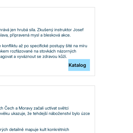
rává jen hrubá síla. Zkušený instruktor Josef
lava, připravená mysl a blesková akce.
konfliktu až po specifické postupy šité na míru
rokem rozfázované na stovkách názorných
areagovat a vyváznout se zdravou kůží.
Katalog
h Čech a Moravy začali uctívat světci
dověku ukazuje, že tehdejší náboženství bylo úzce
erých detailně mapuje kult konkrétních