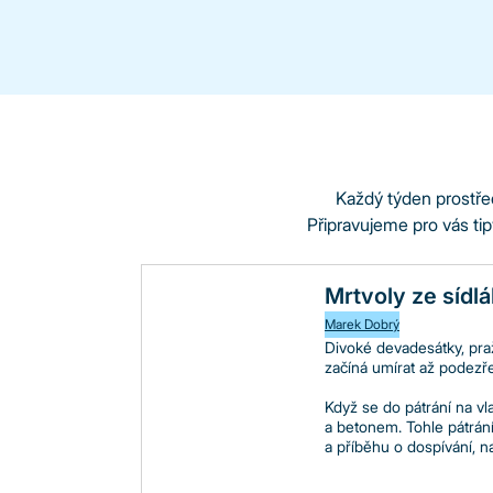
Každý týden prostře
Připravujeme pro vás tip
Mrtvoly ze sídl
Marek Dobrý
Divoké devadesátky, pra
začíná umírat až podezř
Když se do pátrání na vl
a betonem. Tohle pátrání
a příběhu o dospívání, n