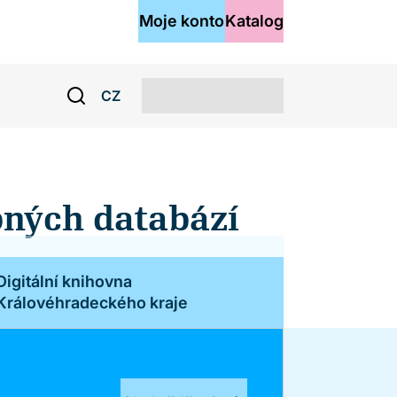
Moje konto
Katalog
CZ
pných databází
Digitální knihovna
Královéhradeckého kraje