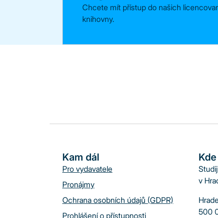
Chcete mít přístup do našich licencovan
knihovny.
Kam dál
Kde
Pro vydavatele
Studi
v Hra
Pronájmy
Ochrana osobních údajů (GDPR)
Hrade
500 0
Prohlášení o přístupnosti