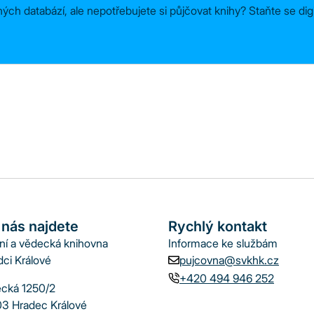
ých databází, ale nepotřebujete si půjčovat knihy? Staňte se dig
 nás najdete
Rychlý kontakt
jní a vědecká knihovna
Informace ke službám
dci Králové
pujcovna@svkhk.cz
+420 494 946 252
cká 1250/2
3 Hradec Králové