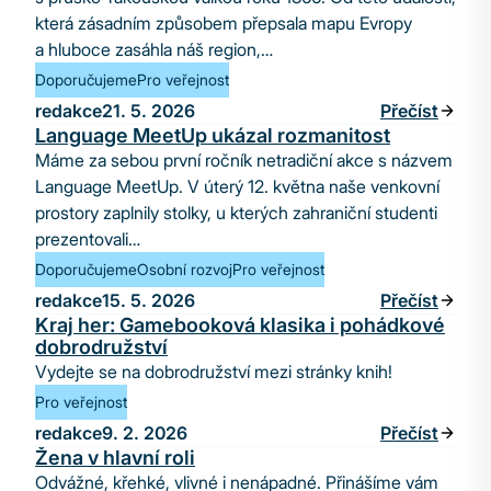
která zásadním způsobem přepsala mapu Evropy
a hluboce zasáhla náš region,…
Doporučujeme
Pro veřejnost
redakce
21. 5. 2026
Přečíst
Language MeetUp ukázal rozmanitost
Máme za sebou první ročník netradiční akce s názvem
Language MeetUp. V úterý 12. května naše venkovní
prostory zaplnily stolky, u kterých zahraniční studenti
prezentovali…
Doporučujeme
Osobní rozvoj
Pro veřejnost
redakce
15. 5. 2026
Přečíst
Kraj her: Gamebooková klasika i pohádkové
dobrodružství
Vydejte se na dobrodružství mezi stránky knih!
Pro veřejnost
redakce
9. 2. 2026
Přečíst
Žena v hlavní roli
Odvážné, křehké, vlivné i nenápadné. Přinášíme vám