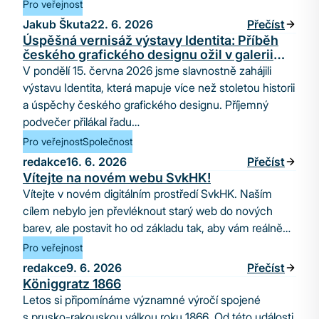
Pro veřejnost
Jakub Škuta
22. 6. 2026
Přečíst
Úspěšná vernisáž výstavy Identita: Příběh
českého grafického designu ožil v galerii
SvkHK
V pondělí 15. června 2026 jsme slavnostně zahájili
výstavu Identita, která mapuje více než stoletou historii
a úspěchy českého grafického designu. Příjemný
podvečer přilákal řadu…
Pro veřejnost
Společnost
redakce
16. 6. 2026
Přečíst
Vítejte na novém webu SvkHK!
Vítejte v novém digitálním prostředí SvkHK. Naším
cílem nebylo jen převléknout starý web do nových
barev, ale postavit ho od základu tak, aby vám reálně…
Pro veřejnost
redakce
9. 6. 2026
Přečíst
Königgratz 1866
Letos si připomínáme významné výročí spojené
s prusko-rakouskou válkou roku 1866. Od této události,