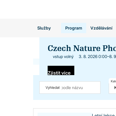
Vyhledávání
Služby
Program
Vzdělávání
Akce a události
Czech Nature Ph
vstup volný
3. 8. 2026 0:00–8. 
Zjistit více
Kat
Vyhledat
Letní lekce 