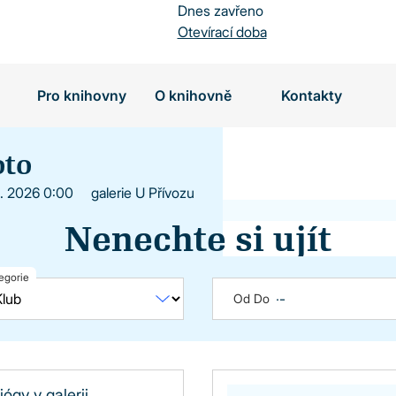
Dnes zavřeno
Otevírací doba
Pro knihovny
O knihovně
Kontakty
oto
9. 2026 0:00
galerie U Přívozu
Nenechte si ujít
egorie
Od Do
jógy v galerii