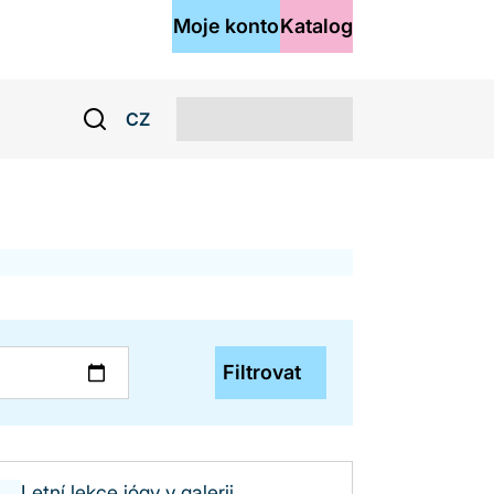
Moje konto
Katalog
CZ
Filtrovat
Letní lekce jógy v galerii