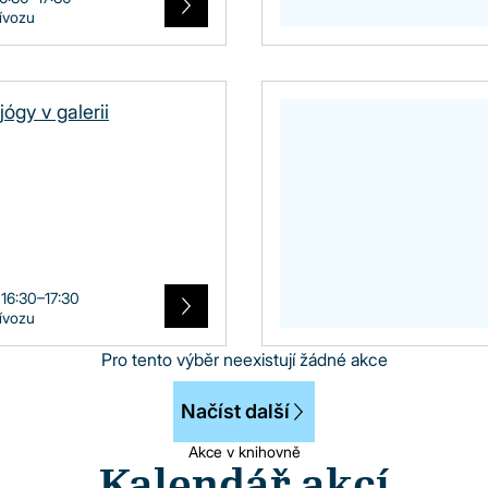
řívozu
jógy v galerii
 16:30–17:30
řívozu
Pro tento výběr neexistují žádné akce
Načíst další
Akce v knihovně
Kalendář akcí