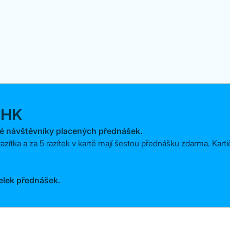
kHK
né návštěvníky placených přednášek.
í razítka a za 5 razítek v kartě mají šestou přednášku zdarma. Kar
elek přednášek.