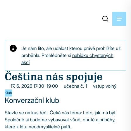
Je nám líto, ale událost kterou právě prohlížíte už
proběhla. Prohlédněte si
nabídku chystaných
akcí
Čeština nás spojuje
17. 6. 2026 17:30–19:00
učebna č. 1
vstup volný
Klub
Konverzační klub
Stavte se na kus řeči. Čeká nás téma: Léto, jak má být.
Společně si budeme vybavovat vůně, chutě a příběhy,
které k létu neodmyslitelně patří.