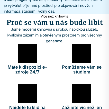
je vytvářet příjemné prostředí pro objevování nových
informací, studium i volný čas.
Více než knihovna
Proč se vám u nás bude líbit
Jsme moderní knihovna s širokou nabídkou služeb,
kvalitním zázemím a otevřeným prostorem pro všechny
generace.
Máte k dispozici e-
Pomůžeme vám se
zdroje 24/7
studiem
Najdete tu klid na
Zažijete víc než jen