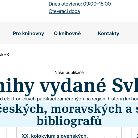
Dnes otevřeno: 09:00–15:00
Otevírací doba
Pro knihovny
O knihovně
Kontakty
SvkHK
Naše publikace
nihy vydané S
d elektronických publikací zaměřených na region, historii i knihov
českých, moravských a 
bibliografů
XX. kolokvium slovenských,