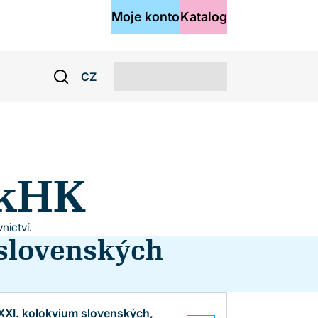
Moje konto
Katalog
CZ
vkHK
nictví.
slovenských
XXI. kolokvium slovenských,